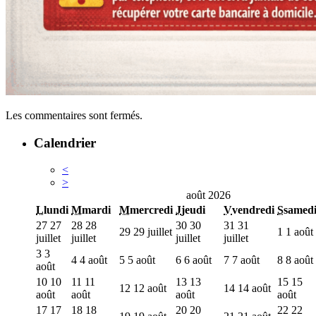
Les commentaires sont fermés.
Calendrier
<
>
août 2026
L
lundi
M
mardi
M
mercredi
J
jeudi
V
vendredi
S
samed
27
27
28
28
30
30
31
31
29
29 juillet
1
1 août
juillet
juillet
juillet
juillet
3
3
4
4 août
5
5 août
6
6 août
7
7 août
8
8 août
août
10
10
11
11
13
13
15
15
12
12 août
14
14 août
août
août
août
août
17
17
18
18
20
20
22
22