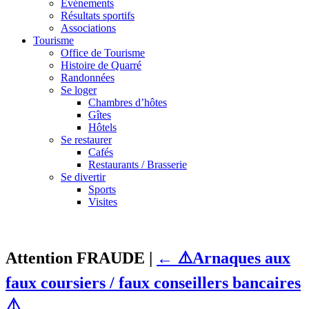
Événements
Résultats sportifs
Associations
Tourisme
Office de Tourisme
Histoire de Quarré
Randonnées
Se loger
Chambres d’hôtes
Gîtes
Hôtels
Se restaurer
Cafés
Restaurants / Brasserie
Se divertir
Sports
Visites
Attention FRAUDE
|
←
⚠️Arnaques aux
faux coursiers / faux conseillers bancaires
⚠️