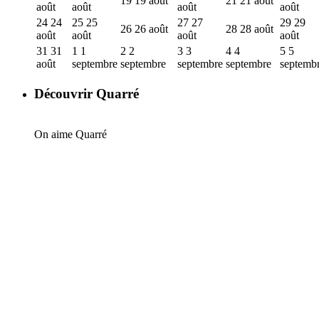
19
19 août
21
21 août
août
août
août
août
24
24
25
25
27
27
29
29
26
26 août
28
28 août
août
août
août
août
31
31
1
1
2
2
3
3
4
4
5
5
août
septembre
septembre
septembre
septembre
septemb
Découvrir Quarré
On aime Quarré