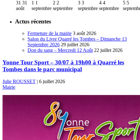
31
31
1
1
2
2
3
3
4
4
5
5
août
septembre
septembre
septembre
septembre
septemb
Actus récentes
Fermeture de la mairie
3 août 2026
Salon du Livre Quarré les Tombes – Dimanche 13
Septembre 2026
29 juillet 2026
Don du sang – Mercredi 12 Août
22 juillet 2026
Yonne Tour Sport – 30/07 à 19h00 à Quarré les
Tombes dans le parc municipal
Julie ROUSSET
|
6 juillet 2026
Mairie