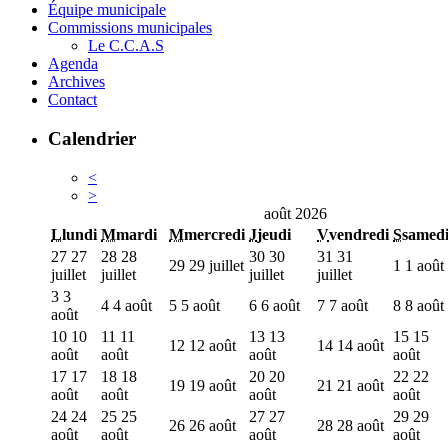
Équipe municipale
Commissions municipales
Le C.C.A.S
Agenda
Archives
Contact
Calendrier
<
>
août 2026
L
lundi
M
mardi
M
mercredi
J
jeudi
V
vendredi
S
samed
27
27
28
28
30
30
31
31
29
29 juillet
1
1 août
juillet
juillet
juillet
juillet
3
3
4
4 août
5
5 août
6
6 août
7
7 août
8
8 août
août
10
10
11
11
13
13
15
15
12
12 août
14
14 août
août
août
août
août
17
17
18
18
20
20
22
22
19
19 août
21
21 août
août
août
août
août
24
24
25
25
27
27
29
29
26
26 août
28
28 août
août
août
août
août