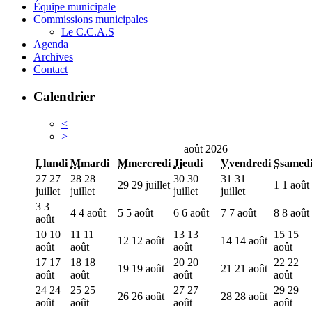
Équipe municipale
Commissions municipales
Le C.C.A.S
Agenda
Archives
Contact
Calendrier
<
>
août 2026
L
lundi
M
mardi
M
mercredi
J
jeudi
V
vendredi
S
samed
27
27
28
28
30
30
31
31
29
29 juillet
1
1 août
juillet
juillet
juillet
juillet
3
3
4
4 août
5
5 août
6
6 août
7
7 août
8
8 août
août
10
10
11
11
13
13
15
15
12
12 août
14
14 août
août
août
août
août
17
17
18
18
20
20
22
22
19
19 août
21
21 août
août
août
août
août
24
24
25
25
27
27
29
29
26
26 août
28
28 août
août
août
août
août