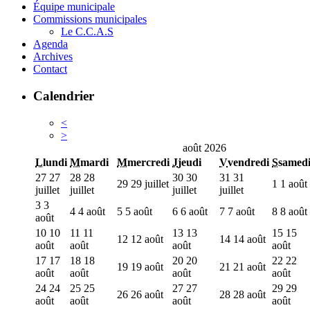
Équipe municipale
Commissions municipales
Le C.C.A.S
Agenda
Archives
Contact
Calendrier
<
>
août 2026
L
lundi
M
mardi
M
mercredi
J
jeudi
V
vendredi
S
samed
27
27
28
28
30
30
31
31
29
29 juillet
1
1 août
juillet
juillet
juillet
juillet
3
3
4
4 août
5
5 août
6
6 août
7
7 août
8
8 août
août
10
10
11
11
13
13
15
15
12
12 août
14
14 août
août
août
août
août
17
17
18
18
20
20
22
22
19
19 août
21
21 août
août
août
août
août
24
24
25
25
27
27
29
29
26
26 août
28
28 août
août
août
août
août