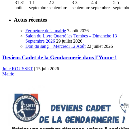
31
31
1
1
2
2
3
3
4
4
5
5
août
septembre
septembre
septembre
septembre
septemb
Actus récentes
Fermeture de la mairie
3 août 2026
Salon du Livre Quarré les Tombes – Dimanche 13
Septembre 2026
29 juillet 2026
Don du sang – Mercredi 12 Août
22 juillet 2026
Deviens Cadet de la Gendarmerie dans l’Yonne !
Julie ROUSSET
|
15 juin 2026
Mairie