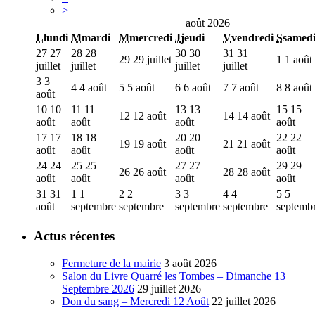
>
août 2026
L
lundi
M
mardi
M
mercredi
J
jeudi
V
vendredi
S
samed
27
27
28
28
30
30
31
31
29
29 juillet
1
1 août
juillet
juillet
juillet
juillet
3
3
4
4 août
5
5 août
6
6 août
7
7 août
8
8 août
août
10
10
11
11
13
13
15
15
12
12 août
14
14 août
août
août
août
août
17
17
18
18
20
20
22
22
19
19 août
21
21 août
août
août
août
août
24
24
25
25
27
27
29
29
26
26 août
28
28 août
août
août
août
août
31
31
1
1
2
2
3
3
4
4
5
5
août
septembre
septembre
septembre
septembre
septemb
Actus récentes
Fermeture de la mairie
3 août 2026
Salon du Livre Quarré les Tombes – Dimanche 13
Septembre 2026
29 juillet 2026
Don du sang – Mercredi 12 Août
22 juillet 2026