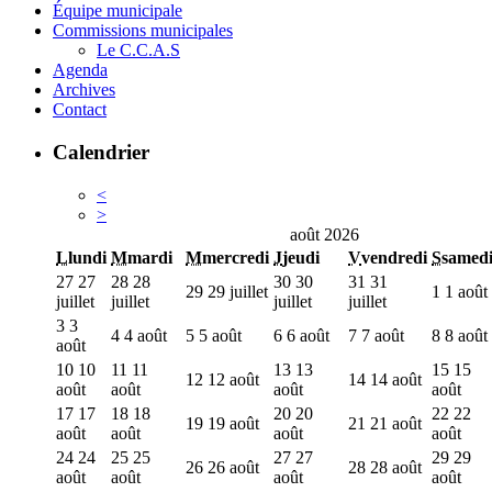
Équipe municipale
Commissions municipales
Le C.C.A.S
Agenda
Archives
Contact
Calendrier
<
>
août 2026
L
lundi
M
mardi
M
mercredi
J
jeudi
V
vendredi
S
samed
27
27
28
28
30
30
31
31
29
29 juillet
1
1 août
juillet
juillet
juillet
juillet
3
3
4
4 août
5
5 août
6
6 août
7
7 août
8
8 août
août
10
10
11
11
13
13
15
15
12
12 août
14
14 août
août
août
août
août
17
17
18
18
20
20
22
22
19
19 août
21
21 août
août
août
août
août
24
24
25
25
27
27
29
29
26
26 août
28
28 août
août
août
août
août