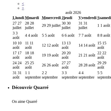
<
>
août 2026
L
lundi
M
mardi
M
mercredi
J
jeudi
V
vendredi
S
samed
27
27
28
28
30
30
31
31
29
29 juillet
1
1 août
juillet
juillet
juillet
juillet
3
3
4
4 août
5
5 août
6
6 août
7
7 août
8
8 août
août
10
10
11
11
13
13
15
15
12
12 août
14
14 août
août
août
août
août
17
17
18
18
20
20
22
22
19
19 août
21
21 août
août
août
août
août
24
24
25
25
27
27
29
29
26
26 août
28
28 août
août
août
août
août
31
31
1
1
2
2
3
3
4
4
5
5
août
septembre
septembre
septembre
septembre
septemb
Découvrir Quarré
On aime Quarré