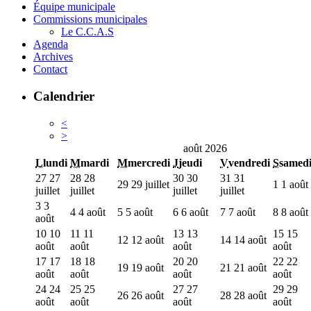
Équipe municipale
Commissions municipales
Le C.C.A.S
Agenda
Archives
Contact
Calendrier
<
>
août 2026
L
lundi
M
mardi
M
mercredi
J
jeudi
V
vendredi
S
samed
27
27
28
28
30
30
31
31
29
29 juillet
1
1 août
juillet
juillet
juillet
juillet
3
3
4
4 août
5
5 août
6
6 août
7
7 août
8
8 août
août
10
10
11
11
13
13
15
15
12
12 août
14
14 août
août
août
août
août
17
17
18
18
20
20
22
22
19
19 août
21
21 août
août
août
août
août
24
24
25
25
27
27
29
29
26
26 août
28
28 août
août
août
août
août